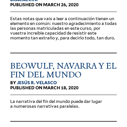
PUBLISHED ON MARCH 26, 2020
Estas notas que vais a leer a con­tin­uación tienen un
ele­mento en común: nuestro agradec­imiento a todas
las per­sonas matric­u­ladas en este curso, por
vuestra increíble capacidad de resistir este
momento tan extraño y, para decirlo todo, tan duro.
BEOWULF, NAVARRA Y EL
FIN DEL MUNDO
BY
JESÚS R. VELASCO
PUBLISHED ON MARCH 18, 2020
La nar­rativa del fin del mundo puede dar lugar
a numerosas nar­ra­tivas paralelas.