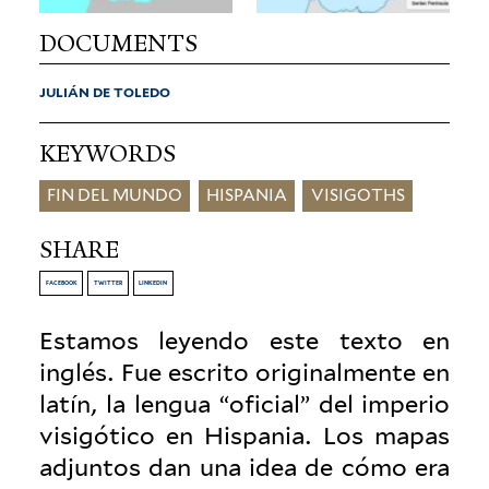
DOCUMENTS
JULIÁN DE TOLEDO
KEYWORDS
FIN DEL MUNDO
HISPANIA
VISIGOTHS
SHARE
FACEBOOK
TWITTER
LINKEDIN
Estamos leyendo este texto en
inglés. Fue escrito orig­i­nal­mente en
latín, la lengua “oficial” del imperio
visigótico en His­pania. Los mapas
adjuntos dan una idea de cómo era