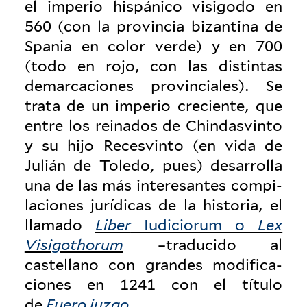
el imperio his­pánico visigodo en
560 (con la provincia bizantina de
Spania en color verde) y en 700
(todo en rojo, con las dis­tintas
demar­ca­ciones provin­ciales). Se
trata de un imperio cre­ciente, que
entre los reinados de Chin­dasvinto
y su hijo Recesvinto (en vida de
Julián de Toledo, pues) desar­rolla
una de las más intere­santes com­pi­
la­ciones jurídicas de la his­toria, el
llamado
Liber
Iudi­ciorum o
Lex
Visig­othorum
–tra­ducido al
castellano con grandes mod­i­fi­ca­
ciones en 1241 con el título
de
Fuero juzgo
.