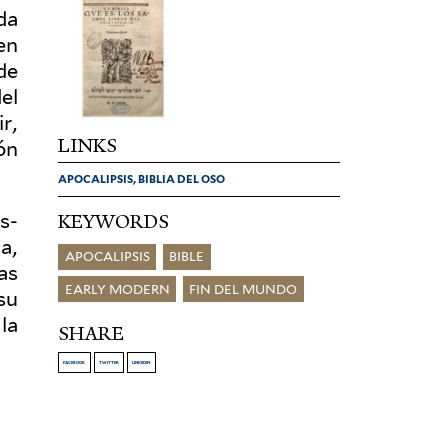
da
en
de
el
r,
LINKS
ón
APOCALIPSIS, BIBLIA DEL OSO
KEYWORDS
s­
a,
APOCALIPSIS
BIBLE
as
EARLY MODERN
FIN DEL MUNDO
su
 la
SHARE
FACEBOOK
TWITTER
LINKEDIN