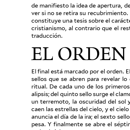
de man­i­fiesto la idea de apertura, 
ver si no se retira su recubrim­iento
con­stituye una tesis sobre el caráct
cris­tianismo, al con­trario que el res
traducción.
EL ORDEN 
El final está marcado por el orden. El
sellos que se abren para revelar lo 
ritual. De cada uno de los primeros
alipsis; del quinto sello surge el cla
un ter­remoto, la oscuridad del sol
caen las estrellas del cielo, y el ci
anuncia el día de la ira; el sexto sel
pesa. Y final­mente se abre el sépt