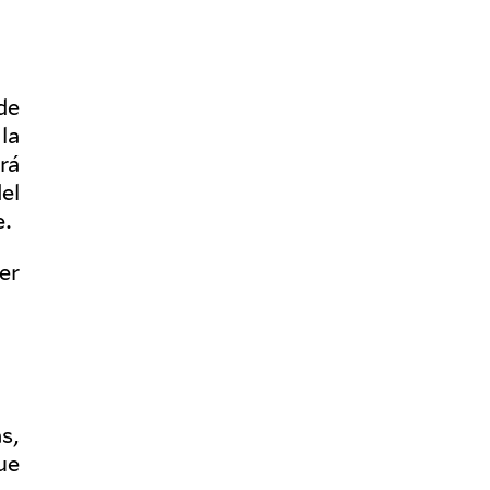
de
la
erá
el
e.
er
s,
ue