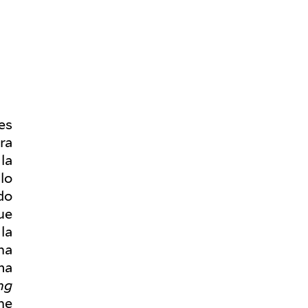
es
ra
la
 lo
do
ue
la
ha
ma
ng
ne