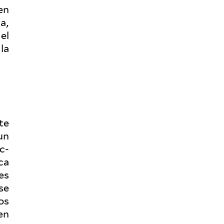
en
a,
el
la
ete
un
c­
oca
es
 se
los
en