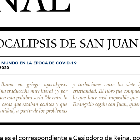
CALIPSIS DE SAN JUAN
EL MUNDO EN LA ÉPOCA DE
COVID-19
2020
llama en griego apocalypsis
s decir, los siete pilares de la
a traducción muy literal (y por
 hacia el año 95 de la era común,
en esta palabra sería "de entre lo
ol san Juan, el mismo autor del
s cosas que estaban ocultas y que
Evangelio según san Juan, quien 
anidad, a partir de los problemas
ra es el cor­re­spon­diente a Casiodoro de Reina, p