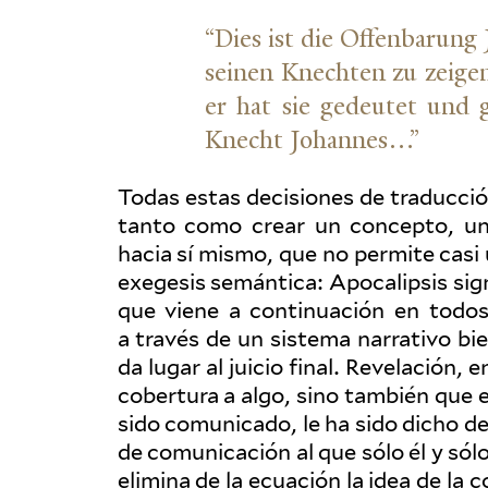
“
Dies ist die Offen­barung
seinen Knechten zu zeigen
er hat sie gedeutet und 
Knecht Johannes…”
Todas estas deci­siones de tra­ducci
tanto como crear un con­cepto, una
hacia sí mismo, que no permite casi u
exe­gesis semántica: Apoc­alipsis sig­n
que viene a con­tin­uación en todos
a través de un sistema nar­rativo bie
da lugar al juicio final. Rev­elación
cobertura a algo, sino también que e
sido comu­nicado, le ha sido dicho d
de comu­ni­cación al que sólo él y s
elimina de la ecuación la idea de la 