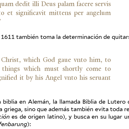
 quam dedit illi Deus palam facere servis
to et sig­nifi­cavit mittens per angelum
”
 1611 también toma la deter­mi­nación de quitar
s Christ, which God gaue vnto him, to
s things which must shortly come to
­nified it by his Angel vnto his seruant
a biblia en Alemán, la llamada Biblia de Lutero 
ra griega, sino que además también evita toda re
ción
es de origen latino), y busca en su lugar u
fen­barung
):