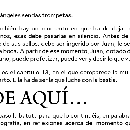
e ángeles sendas trompetas.
también hay un momento en que ha de dejar 
uenos, esas debe pasarlas en silencio. Antes de 
do de sus sellos, debe ser ingerido por Juan, le s
la boca. A partir de ese momento, Juan, dotado d
no, puede pro­fe­tizar, puede ver y decir lo que v
s el capítulo 13, en el que com­parece la muj
rto. Ella ha de ser la que luche con la bestia.
 DE AQUÍ…
so la batuta para que lo con­tinuéis, en pal­abra
otografía, en reflex­iones acerca del momento q