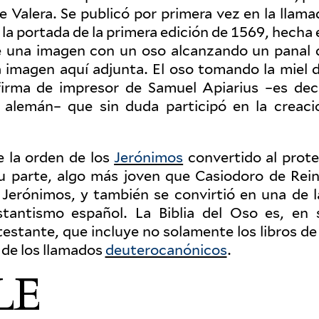
de Valera. Se publicó por primera vez en la llama
n la portada de la primera edición de 1569, hecha 
e una imagen con un oso alcan­zando un panal 
la imagen aquí adjunta. El oso tomando la miel d
irma de impresor de Samuel Api­arius –es deci
 alemán– que sin duda par­ticipó en la creaci
 la orden de los
Jerónimos
con­vertido al prote
su parte, algo más joven que Casiodoro de Rein
Jerónimos, y también se con­virtió en una de l
­tantismo español. La Biblia del Oso es, en 
tes­tante, que incluye no sola­mente los libros de
 de los lla­mados
deute­ro­canónicos
.
LE