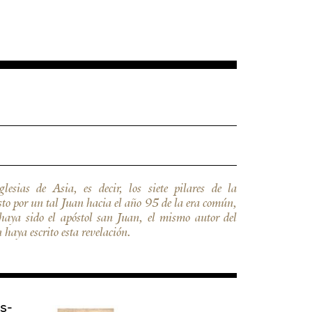
haya escrito esta revelación.
os­