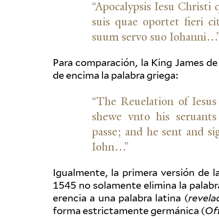
“
Apoc­a­lypsis Iesu Christi
suis quae oportet fieri ci
suum servo suo Iohanni…
Para com­paración, la King James de
de encima la palabra griega:
“
The Reue­lation of Iesu
shewe vnto his seruant
passe; and he sent and sig
Iohn…”
Igual­mente, la primera versión de l
1545 no sola­mente elimina la palab
er­encia a una palabra latina (
rev­ela
forma estric­ta­mente ger­mánica (
Of