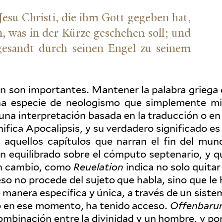
 Jesu Christi, die ihm Gott gegeben hat,
, was in der Kürze geschehen soll; und
gesandt durch seinen Engel zu seinem
ón son impor­tantes. Man­tener la palabra griega 
 especie de neol­o­gismo que sim­ple­mente mi
na inter­pretación basada en la tra­ducción o en 
ifica Apoc­alipsis, y su ver­dadero sig­nificado es
 aquellos capí­tulos que narran el fin del mun
n equi­li­brado sobre el cómputo septe­nario, y q
, en cambio, como
Reue­lation
indica no solo quitar 
so no procede del sujeto que habla, sino que le 
e manera específica y única, a través de un siste
ólo en ese momento, ha tenido acceso.
Offen­baru
com­bi­nación entre la divinidad y un hombre, y po