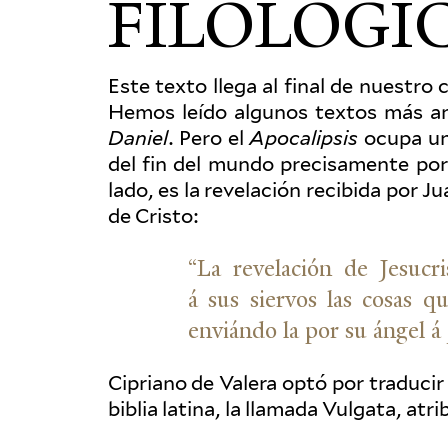
FILOLÓGI
Este texto llega al final de nuestro
Hemos leído algunos textos más a
Daniel
. Pero el
Apoc­alipsis
ocupa un 
del fin del mundo pre­cisa­mente po
lado, es la rev­elación recibida por 
de Cristo:
“
La rev­elación de Jesu­cr
á sus siervos las cosas q
enviándo la por su ángel á
Cipriano de Valera optó por tra­ducir
biblia latina, la llamada Vulgata, at