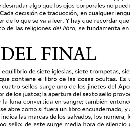
de desnudar algo que los ojos cor­po­rales no pued
. Cada decisión de tra­ducción, en cualquier lengu
er de lo que se va a leer. Y hay que recordar que 
to de las reli­giones
del libro
, se fun­da­menta en 
DEL FINAL
 equi­librio de siete iglesias, siete trompetas, si
que con­tiene el libro de las cosas ocultas. Es 
 cuatro sellos surge uno de los jinetes del Apo
mor de los justos; la apertura del sexto sello prov
 y la luna con­vertida en sangre; también entonc
elo se abre como si fuera un libro encuadernado, y
lo indica las marcas de los sal­vados, los numera, 
imo sello: de este surge media hora de silencio 