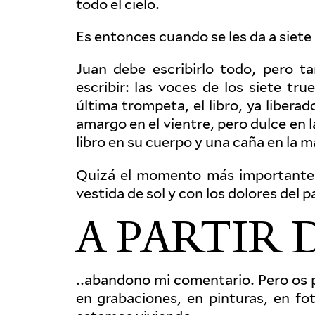
todo el cielo.
Es entonces cuando se les da a siet
Juan debe escribirlo todo, pero 
escribir: las voces de los siete tr
última trompeta, el libro, ya lib­era
amargo en el vientre, pero dulce en 
libro en su cuerpo y una caña en la ma
Quizá el momento más impor­tante e
vestida de sol y con los dolores del pa
A PARTIR
…abandono mi comen­tario. Pero os pa
en graba­ciones, en pin­turas, en f