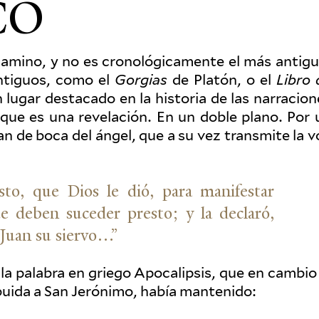
CO
 camino, y no es cronológi­ca­mente el más antigu
ntiguos, como el
Gorgias
de Platón, o el
Libro 
lugar destacado en la his­toria de las nar­ra­cion
rque es una rev­elación. En un doble plano. Por 
Juan de boca del ángel, que a su vez transmite la 
isto, que Dios le dió, para man­i­festar
ue deben suceder presto; y la declaró,
 Juan su siervo…”
 la palabra en griego Apoc­alipsis, que en cambio 
ribuida a San Jerónimo, había mantenido: