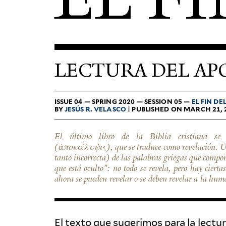
LECTURA DEL APO
ISSUE 04 — SPRING 2020 — SESSION 05 —
EL FIN D
BY
JESÚS R. VELASCO
| PUBLISHED ON MARCH 21, 
El último libro de la Biblia cristiana se 
y turbaciones entre las siete iglesias de Asia, e
(ἀποκάλυψις), que se traduce como revelación. Un
cristiandad. El libro fue compuesto por un tal Juan
tanto incorrecta) de las palabras griegas que compon
lo que hace casi imposible que haya sido el apóst
que está oculto": no todo se revela, pero hay cierta
ahora se pueden revelar o se deben revelar a la hum
El texto que sug­e­rimos para la lectu